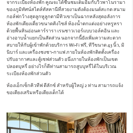
จากระเบียงห้องพัก คูณจะได้ชื่นชมเต็มอิ่มกับวิวพาโนรามา
ของภูมิทัศน์สไตล์ทัสคานีที่สวยงามดังต้องมนต์สะกด สนาม
กอล์ฟกว้างสุดลูกหูลูกตามีทิวเขาเป็นฉากหลังสุดอลังการ
ห้องพักเตียงเดี่ยวขนาดคิงไซส์ ห้องน้ำตกแต่งอย่างหรูหรา
ด้วยพื้นหินอ่อนคาร์รารา เรนชาวเวอร์แบบวอล์คอิน และ
อ่างอาบน้ำแยกเป็นสัดส่วน นอกจากนี้ยังเพิ่มความสะดวก
สบายให้กับผู้เข้าพักด้วยบริการ Wi-Fi ฟรี, ทีวีขนาด 43 นิ้ว, มิ
นิบาร์ และเครื่องชงชา-กาแฟ ภายในห้องพักติดตั้งเครื่อง
ปรับอากาศและตู้เซฟส่วนตัว อนึ่งภายในห้องพักเป็นเขต
ปลอดบุหรี่ อย่างไรก็ดีท่านสามารถสูบบุหรี่ได้ในบริเวณ
ระเบียงห้องพักส่วนตัว
ห้องเอ็กเซ็กคิวทีฟ ดีลักซ์ สำหรับผู้ใหญ่ 2 ท่าน สามารถแจ้ง
ขอเตียงเสริมหรือเตียงเด็กได้