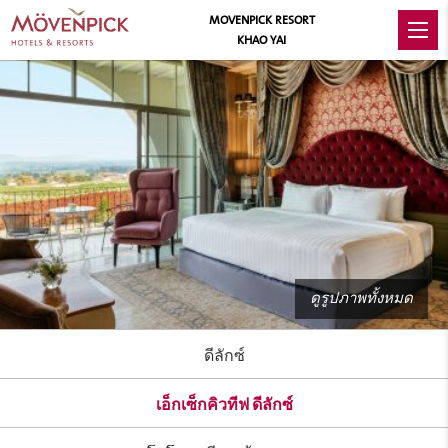
MOVENPICK RESORT
KHAO YAI
ดูรูปภาพทั้งหมด
ดีลักซ์
เอ็กเซ็กคิวทีฟ ดีลักซ์