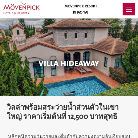
MOVENPICK RESORT
KHAO YAI
VILLA HIDEAWAY
วิลล่าพร้อมสระว่ายน้ำส่วนตัวในเขา
ใหญ่ ราคาเริ่มต้นที่ 12,500 บาทสุทธิ
หลีกหนีความวุ่นวายและดื่มด่ำกับความงดงามอันเงียบสงบ