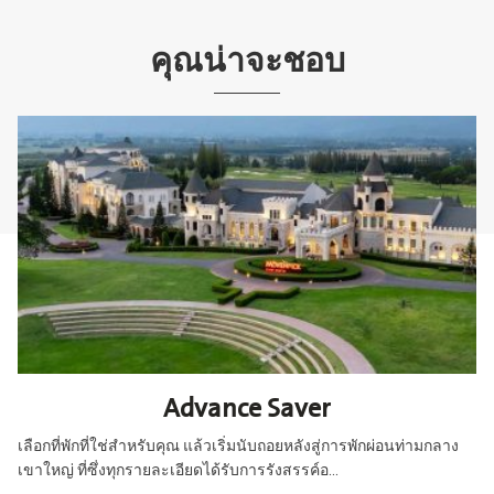
คุณน่าจะชอบ
Advance Saver
เลือกที่พักที่ใช่สำหรับคุณ แล้วเริ่มนับถอยหลังสู่การพักผ่อนท่ามกลาง
เขาใหญ่ ที่ซึ่งทุกรายละเอียดได้รับการรังสรรค์อ...